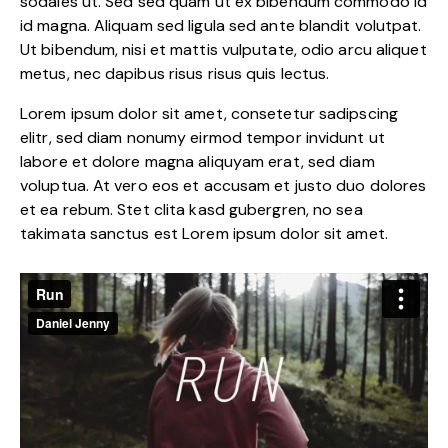
sodales ut. Sed sed quam ut ex bibendum commodo id
id magna. Aliquam sed ligula sed ante blandit volutpat.
Ut bibendum, nisi et mattis vulputate, odio arcu aliquet
metus, nec dapibus risus risus quis lectus.
Lorem ipsum dolor sit amet, consetetur sadipscing
elitr, sed diam nonumy eirmod tempor invidunt ut
labore et dolore magna aliquyam erat, sed diam
voluptua. At vero eos et accusam et justo duo dolores
et ea rebum. Stet clita kasd gubergren, no sea
takimata sanctus est Lorem ipsum dolor sit amet.